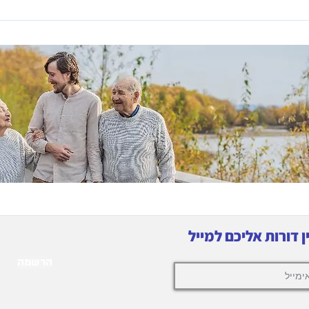
הבמה הרב יובל שרלו , ראש תח
ספק, מ
 דורות אליכם למייל
הרשמה