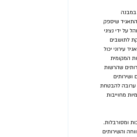
 במבנה 
פיכתן לתאגידים עירוניים או תאגיד חלקי שלרשות תהיה שליטה של 49%,  התאגיד שיספק 
 על ידי נציגי 
ת לתושבים 
ד עירוני יכול 
ת המקומית 
ותים שהרשות 
 ושירותים 
ת ערובה להבטחת 
ות מחוייבות 
ות ומסורבלות. 
וחה והשירותים 