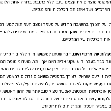
 המקומי מוצאים את עצמם שוב  ללא כתובת ברורה אחת הלוק
המרכזים ושל איתנותם הכלכלית והפיננסית.
 על הצורך בחשיבה מחדש על מעמד ומצב העמותות למען הזק
רותים רבים אחרים שהן מספקות. החשיבה מחדש צריכה להתיי
אות הכלכלית של המרכזים. 
עילות של מרכזי היום
, דבר שניתן למימושו מייד ללא בירוקרטיה
נה כבר בעבר והיא אקטואלית היום אף יותר. מועדוני מופת הם
וטנציאלים של מרכזי היום, ואכן אנו עדים לזליגת זקנים מהמר
לית זו לעם ישראל ולצורך בהפניית משאבים גדולים למאמץ המ
פגעו, יש מקום לאיגום המשאבים, לניצולם היעיל, ולא פיצולם בי
ין אוכלוסיות ותוכניות, יאפשר ניצול טוב יותר של ההון האנושי,
לקוחות, שיווק אגרסיבי יותר של המרכזים, הגדלת אוכלוסיית הל
 במגזר העסקי ומקרנות פילנתרופיות.