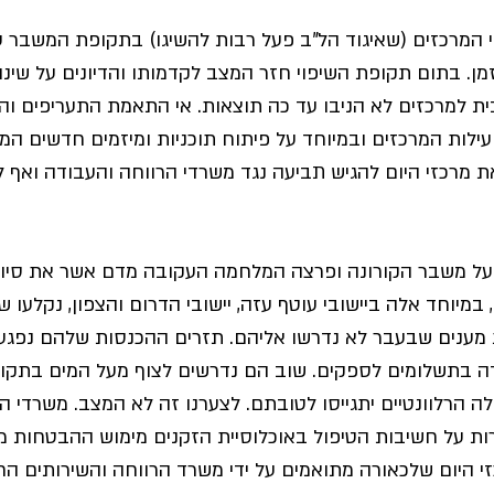
 המרכזים (שאיגוד הל”ב פעל רבות להשיגו) בתקופת המשבר ע
מן. בתום תקופת השיפוי חזר המצב לקדמותו והדיונים על שינו
 למרכזים לא הניבו עד כה תוצאות. אי התאמת התעריפים וה
לות המרכזים ובמיוחד על פיתוח תוכניות ומיזמים חדשים המו
ת מרכזי היום להגיש תביעה נגד משרדי הרווחה והעבודה ואף 
 על משבר הקורונה ופרצה המלחמה העקובה מדם אשר את סיו
, במיוחד אלה ביישובי עוטף עזה, יישובי הדרום והצפון, נקלעו 
ענים שבעבר לא נדרשו אליהם. תזרים ההכנסות שלהם נפגע,
מידה בתשלומים לספקים. שוב הם נדרשים לצוף מעל המים בתקו
הרלוונטיים יתגייסו לטובתם. לצערנו זה לא המצב. משרדי ה
ות על חשיבות הטיפול באוכלוסיית הזקנים מימוש ההבטחות מ
 היום שלכאורה מתואמים על ידי משרד הרווחה והשירותים הח