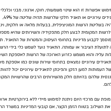
ימוש אפשרות זו הוא שינוי משמעותי, חוקי, ארגוני, מבני וכלכלי
העמותות וה
ה בשליטת הרשות המוניציפלית, בבעלות מלאה או חלקית, וינוהל
 לרשות המקומית לבצע חלק מתפקידיה והשירותים שהיא מספק
סמך לקבוע מדיניות בתחומי העיסוק והמטרות של התאגיד. תאגי
לתועלת הציבור או עמותה. התאגיד נועד לשמש כלי בידי הרשו
לות עליה והוא משמש כזרוע הארוכה של הרשות לאספקת השיר
אגידים עירוניים נמצאים בתחומי שירות שונים כמו אספקת מים
של העמותות למען הזקן והפיכתן לתאגידים עירוניים יכול להוו
ננסית שלהם בהיותם חלק מהשירותים הרבים שהרשויות המקומי
הם.
 מופת עם מרכזי היום ניתנת למימוש מיידי ללא בירוקרטיות ארוכ
ם את השילוב בטווח הזמן הקצר, אם קובעי המדיניות במשרד הרו