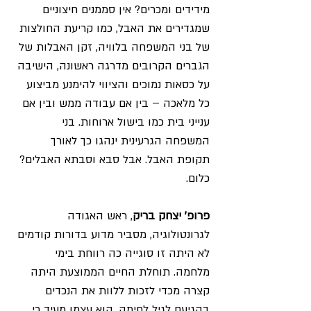
מידידים ומכרים? אין סממנים חיצוניים 
שמגדירים את האבל, כמו קריעת החולצות 
של בני המשפחה בלוויה, זקן האבלות של 
הגברים הקרובים מדרגה ראשונה, הישיבה 
על כסאות נמוכים והציווי להימנע מביצוע 
כל מלאכה – בין אם עבודה ממש ובין אם 
ענייני בית כמו בישול ארוחות. בני 
המשפחה הגרעינית ינהגו כך לאורך 
תקופת האבל. אבל סבא וסבתא האבלים? 
כלום.
פרופ' יצחק בריק
, ראש האגודה 
לגרונטולוגיה, מסביר מדוע בדורות קודמים 
לא היתה זו סוגייה כה רווחת בימי 
מלחמה. תוחלת החיים הממוצעת היתה 
קצרה מכדי לזכות ללוות את הנכדים 
בהגיעם לגיל לחימה. הוא עצמו מעיד כי 