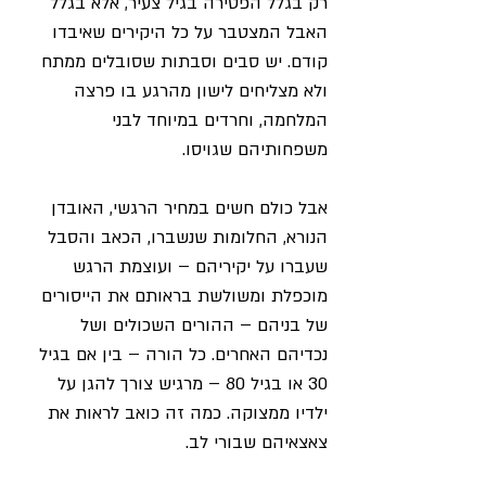
רק בגלל הפטירה בגיל צעיר, אלא בגלל 
האבל המצטבר על כל היקירים שאיבדו 
קודם. יש סבים וסבתות שסובלים ממתח 
ולא מצליחים לישון מהרגע בו פרצה 
המלחמה, וחרדים במיוחד לבני 
משפחותיהם שגויסו.
אבל כולם חשים במחיר הרגשי, האובדן 
הנורא, החלומות שנשברו, הכאב והסבל 
שעברו על יקיריהם – ועוצמת הרגש 
מוכפלת ומשולשת בראותם את הייסורים 
של בניהם – ההורים השכולים ושל 
נכדיהם האחרים. כל הורה – בין אם בגיל 
30 או בגיל 80 – מרגיש צורך להגן על 
ילדיו ממצוקה. כמה זה כואב לראות את 
צאצאיהם שבורי לב.