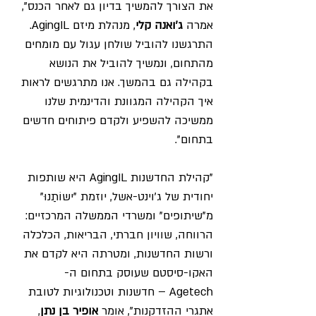
את הצורך להמשיך בדיון גם לאחר הכנס", 
אמרה 
ג'ואנה קלי
, מנהלת מיזם 
AgingIL
. 
התרגשנו להוביל שולחן עגול עם מומחים 
מהתחום, ונמשיך להוביל את הנושא 
בקהילה גם בהמשך. אנו מתרגשים לראות 
איך הקהילה המגוונת והדינמית שלנו 
ממשיכה להשפיע ולקדם פיתוחים חדשים 
בתחום".
"קהילת החדשנות 
AgingIL
 היא שותפות 
יחודית של ג'וינט-אשל, יוזמת "ישוֹתַנוּ" 
מ"שיתופים" ומשרדי הממשלה המרכזיים: 
הרווחה, שוויון חברתי, הבריאות, הכלכלה 
ורשות החדשנות, ומטרתה היא לקדם את 
האקו-סיסטם שעוסק בתחום ה-
Agetech – חדשנות וטכנולוגיות לטובת 
אתגרי ההזדקנות", אומר 
אופיר בן נתן
, 