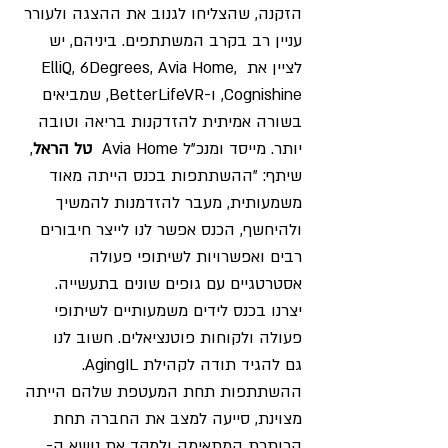
הזקנה, שהצליחו לגנוב את ההצגה ולעורר 
עניין רב בקרב המשתתפים. ביניהם, יש 
לציין את
 ElliQ, 6Degrees, Avia Home, 
Cognishine, 
ו
-BetterLifeVR, 
שמביאים 
בשורה אמיתית להזדקנות בריאה וטובה 
יותר. מייסד ומנכ"ל Avia Home  
טל הראל
, 
שיתף: "ההשתתפות בכנס הייתה מאוד 
משמעותית, מעבר להזדמנות להמשיך 
ולהיחשף, הכנס אפשר לנו לייצר חיבורים 
רבים ואפשרויות לשיתופי פעולה 
אסטרטגיים עם גופים שונים בתעשייה. 
יצרנו בכנס לידים משמעותיים לשיתופי 
פעולה ולקוחות פוטנציאלים. חשוב לנו 
גם להגיד תודה לקהילת AgingIL
. 
ההשתתפות תחת המעטפת שלהם הייתה 
מצוינת, סייעה למצב את החברה תחת 
הכותרת המתאימה ולמקד את נושא ה-