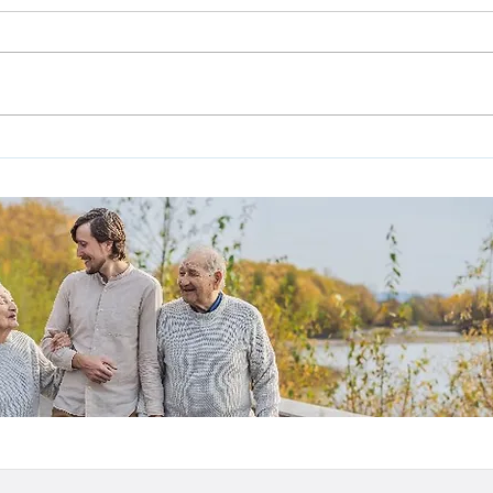
יום תספורות ב"עלמה" נוף
הגליל לזכר הספר המתנדב
שנרצח ב-7 אוקטובר