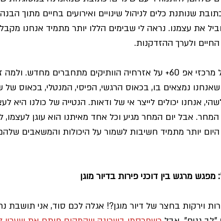
ובת שנותנת כלים לניהול שינויים ואירועים בחיים מתוך הבנה 
וביל את עצמנו. נראה לי שבימים הללו יותר מתמיד אנחנו מקבל
חיים ולערך ההזדקנות.
ומתוך כך אנחנו פה - כל מרכזי אפ 60+ על אזרחיה הוותיקים מתחברים מחדש
שאנחנו נמצאים בו, בכאוס הרגשי, הפיסי, המנטלי, בכאוס של ש
הי, אנחנו יכולים לייצר אי של ודאות. הנטייה של כולנו היא לעצ
המחר. אבל יום המחר מגיע וכל אחד מאיתנו הוא עוגן לעצמו, ל
 היום יותר מתמיד חשיבות לשמור על היכולות והמשאבים שלהם
מפגש מרגש בין דוכני פירות בדיור מוגן
"לב גנים". אבל 
כשפרסמו בשכונה שהמקום פותח את שעריו ל