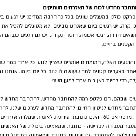
בר התפרקנו כולנו במעגלים שונים בכל כך הרבה ממדים: יש רגעים ב
 קרה. יש רגעים ביום שאנחנו מבינים ולא מסוגלים להכיל את
נושאים חרדה, רגשי אשמה, חוסר תקווה. ויש גם רגעים שבהם ה
הקטנים בחיים.
הרגעים האלה, המומחים אומרים שצריך לנוע. כל אחד במה שהו
חד בצעדים קטנים למה שעושה לו טוב, כל יום ביומו. אנחנו נמ
6+ על האנשים שבהם, הם פלטפורמה להתחבר מחדש. להתחבר מחדש לכ
תחבר מחדש לניסיון החיים, להתחבר מחדש לערכים שלנו, לה
למחשבות על יום המחר. מרכזי אפ 60+ הינם כתובת  עירונית לאומית שמלוו
מעבר מעבודה לפרישה - כתובת שמאמינה ביכולת של האנשים,
יים שלהם, להתמודד עם שינויים. כתובת שמאמינה במסוגלות של