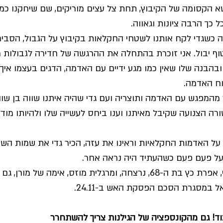
קסומה של הקיבוץ, תחת צל עצים מוריקים, שם שיחקנו כמו יל
ל כך הרבה ציונות וגאווה. 
כשגדי לקח אותנו לשטחי החקלאות בקיבוץ על הגבול, הסביר 
טוף יבול. אני זוכרת בהתחלה את ההרגשה של חדירה לגבולות 
ובהבנה שלו שאין כמו מגע ידיים עם האדמה, הדגים בעצמו איך
וח האדמה.
מהמפגש עם האדמה ותוצריה ועם גדי שהיה איתנו שווה בן שווים
 הצנועה שקיבל מאיתנו וענו ביחס לעשייה שלו ולהיותו מודל
ו על האדמות החקלאיות וראינו את עזה, הכיר גדי את שמות השכ
ר על פעם פעם כשהעתיד היה נראה אחר.
לצערינו, בת זוגו של גדי, אפרת כץ בת ה-68, נרצחה, ומרגלית מוזס, אימה של מו
במסגרת הסכם הפסקת האש ב-24.11. 
וד! גם מהקונספציה של הגילנות צריך להשתחרר