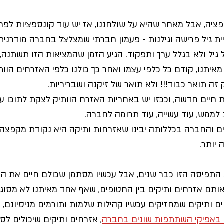
ציה, אבל מאחר שהיא על שולחננו, אז יש עוד קונספציות לפר
 גיל פרישה וגילנות - פעמון חברתי שמצלצל בחברה מודרנית 
גיל ולא בגלל ערך ותפקוד. הגיע הזמן שהמציאות הזו תשתנה, 
מאיתנו, קודם כל כלפי עצמו ואחר כך כולנו כלפי האזרחים הוו
זה תואר כבוד!!! ולא תואר של זיקנה ושבריריות. 
חיים חדשה, וככזו יש באחריות האזרח הוותיק לצקת לתוכו עו
לממש, עוד עשייה, עוד תרומה לחברה.
ם והחברה בכללותה יבינו שאזרחות ותיקה היא נקודת מקפצה ל
יותר.
6+ חיים את התפיסה הזו כבר שנים, אבל עכשיו מסתמן שכולם חיים את 
תם אזרחים ותיקים בין החטופים, שאף אחד מאיתנו לא מסוגל 
 ותיקים שמחזיקים עכשיו קהילות שלמות ותורמים מניסיונם, 
א
באפיקי השתתפות שונים בחברה
, אזרחים ותיקים שיכולים לס