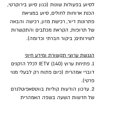
לסיוע בפעולות שונות (כגון סיוע בירוקרטי, 
הכנת ארוחות לחולים, סיוע במציאת 
פתרונות דיור, רכישת מזון, רכישה והבאה 
של תרופות, הקראת מכתבים והתקשרות 
לשירותים; ביקור חברתי וכדומה).
הנגשת ערוצי תקשורת ומידע חיוני
1. פתיחת ערוץ IETV (140) לכלל הזקנים 
דוברי אמהרית (כיום פתוח רק לבעלי מנוי 
פרטי).
2. עדכון הודעות קוליות בווטסאפ/טלגרם 
של חדשות השעה בשפה האמהרית
3. הוספת שעות שידור רדיו באמהרית – 
עדכון על המצב בכל שעה עגולה
4. יצירת מילון מילים בסיסיות שחשוב 
להכיר בעת חירום, והפצתו בקרב כלל 
הזקנים יוצאי