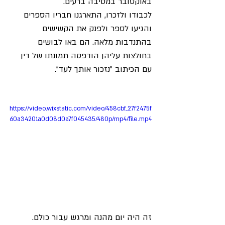
באוקטובר במסיבה ברעים. 
לכבודו ולזכרו, התארגנו חבריו הספרים 
והגיעו לספר ולפנק את הקשישים 
בהתנדבות מלאה. הם באו לבושים 
בחולצות עליהן הודפסה תמונתו של דין 
עם הכיתוב "נזכור אותך לעד".
https://video.wixstatic.com/video/458cbf_27f2475f
60a34201a0d08d0a7f045435/480p/mp4/file.mp4
זה היה יום מהנה ומרגש עבור כולם. 