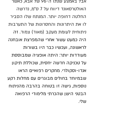
אבל באמצע שנתו ה-96 של אבא, כאשר 
האולטרסאונד דיווח על 7 ס"מ, נדרשה 
החלטה דחופה יותר. המנתח שלו הסביר 
לו את היתרונות והחסרונות של התערבות 
ניתוחית לעומת מעקב (מאוד) צמוד
. זה 
היה כמעט עשור אחרי שהמפרצת אובחנה 
לראשונה, ועכשיו כבר היו בשורות 
מעודדות יותר: היתה אופציה שמבוססת 
על טכניקה חדשה יחסית, שכוללת תיקון 
אנדו-וסקולרי. מחקרים רפואיים הראו 
שבמיוחד בחולים מבוגרים עם מחלות רקע 
נוספות, גישה זו בטוחה בהרבה מהניתוח 
הבטני הישן שהכרתי מלימודי הרפואה 
שלי. 