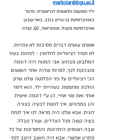
markclar@bgu.ac.il
יו"ר המועצה הלאומית לגריאטריה. פרופ' 
באוניברסיטת בן-גוריון בנגב, באר-שבע; 
אוניברסיטת מקגיל, מונטריאול, QC, קנדה
אנשים עושים דברים מסיבות לא צפויות, 
לא תמיד רציונליות לחלוטין - לפחות בעיני 
המתבונן מבחוץ. אבי המנוח היה דוגמה 
מובהקת לכך, למרות שהיה אחד האנשים 
הכי רציונליים על פני הפלנטה שלנו שרק 
הולכת ומחממת. כשהייתי ילד, הוא לימד 
אותי ואת שני אחיי, הן ע"י דוגמה אישית 
והן במפורש, איך לגשת לבעיה בצורה 
לוגית. אבא שלנו היה מראה לנו איך לנתח 
בעיה קשה מכל הצדדים, ועורך טבלה 
שבה רשומים היתרונות והחסרונות של כל 
פתרון אפשרי. אבא היה חושב היטב לפני 