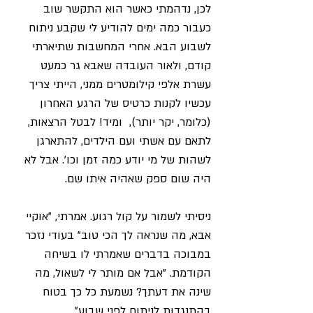
לכן, נדהמתי כאשר הוא התקשר שוב 
כעבור כמה ימים להודיע לי שקבע ניתוח 
לשבוע הבא. אחרי המחשבות שתיארתי 
קודם, ולאור העובדה שאבא גר כמעט 
עשרת אלפי קילומטרים ממני, הייתי צריך 
עכשיו לקנות כרטיס של הרגע האחרון 
(כלומר, יקר יותר),  ומיד! לבטל הרצאות, 
לתאם עם אשתי ועם הילדים, להתארגן 
לשהות של מי יודע כמה זמן וכו'. אבל לא 
היה שום ספק שאהיה איתו שם.
ניסיתי לשמור על קול רגוע. אמרתי, "אוקיי 
אבא, מה שנראה לך הכי טוב" בעודי נזכר 
במבוכה בדברים שאמרתי לו בשיחה 
הקודמת. "אבל אם מותר לי לשאול, מה 
שינה את דעתך? נשמעת כל כך בטוח 
בהתנגדות לניתוח לפני שבוע".