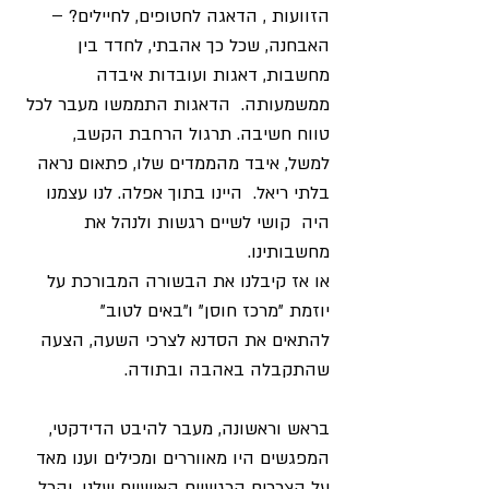
הזוועות , הדאגה לחטופים, לחיילים? – 
האבחנה, שכל כך אהבתי, לחדד בין 
מחשבות, דאגות ועובדות איבדה 
ממשמעותה.  הדאגות התממשו מעבר לכל 
טווח חשיבה. תרגול הרחבת הקשב, 
למשל, איבד מהממדים שלו, פתאום נראה 
בלתי ריאל.  היינו בתוך אפלה. לנו עצמנו 
היה  קושי לשיים רגשות ולנהל את 
מחשבותינו. 
או אז קיבלנו את הבשורה המבורכת על 
יוזמת "מרכז חוסן" ו"באים לטוב" 
להתאים
את הסדנא לצרכי השעה, הצעה 
שהתקבלה באהבה ובתודה. 
בראש וראשונה, מעבר להיבט הדידקטי, 
המפגשים היו מאווררים ומכילים וענו מאד 
על הצרכים הרגשיים האישיים שלנו, והכל 