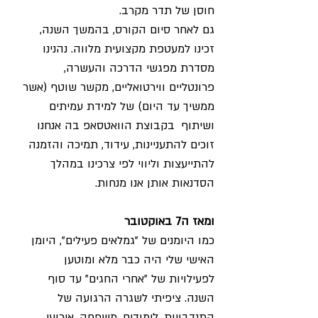
חוסן של תדר מקרב. 
גם לאחר סיום הקורס, בהמשך השנה, 
זכינו למעטפת מקצועית מלווה. נהנינו 
מסדרת מפגשי הדרכה והעשרה, 
פרונטליים ווירטואליים, מקשר שוטף (אשר 
ממשיך עד היום) של למידת עמיתים 
ושיתוף  בקבוצת הוואטסאפ בה אנחנו 
זוכים להתעניינות, עידוד, תמיכה והזמנה 
להתייעצות וליווי לפי צרכינו במהלך 
הסדנאות אותן אנו מנחות.
ומאז ה7 באוקטובר
כמו היומנים של "גמלאים פעילים", היומן 
האישי שלי היה כבר מלא ומוטען 
לפעילויות של "אחרי החגים" עד סוף 
השנה. ציפיתי לשגרה הרגועה של 
התנדבויות, לימודים, משפחה, אירועי 