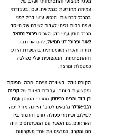
מעגל מקצועי והתפתחותי ושלב של 
צמיחה מחודשת כגמלאית. שכן, בעבודתי 
במרכז לבריאות  הנפש ע"ש בריל לפני 
שנים רבות זכיתי לעבוד לצידם של מייסדי 
מרכז חוסן ע"ש כהן האריס 
פרופ' נתנאל 
לאור ופרופ' דני חמיאל
, להם אני חבה 
תודה והכרה משמעותית בהעשרת הידע  
וההתפתחות  המקצועית שלי כקולגה, 
כמטפלת ומרצה. 
הקורס נוהל  באווירה נעימה, חמה  מפנקת 
ומקצועית ביותר.  עבודת הצוות של 
קרינה 
בן דוד ומרים כריסטן
 ממרכז החוסן ו
ענת 
רגב-אדלר
 מ"באים לטוב" הייתה מודל יפה  
לשילוב ושיתוף פעולה זורם והרמוני בין 
הארגונים. גם הקשר עם המשתתפים היה 
חם ומקרב, כמדגים את אחד מעקרונות 