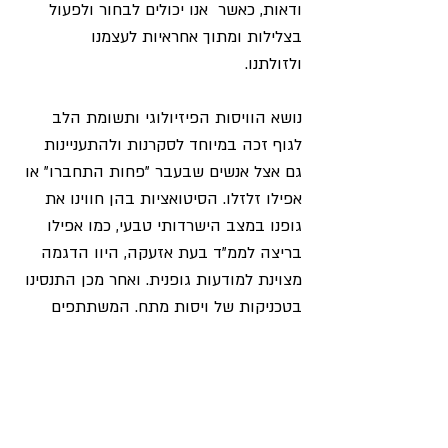
ודאות, כאשר  אנו יכולים לבחור ולפעול 
בצלילות ומתוך אחראיות לעצמנו 
ולזולתנו.   
נושא הוויסות הפיזיולוגי ותשומת הלב 
לגוף זכה במיוחד לסקרנות ולהתעניינות 
גם אצל אנשים שבעבר "פחות התחברו" או 
אפילו זלזלו. הסיטואציות בהן חווינו את 
גופנו במצב הישרדותי טבעי, כמו אפילו 
בריצה לממ"ד בעת אזעקה, היוו הדגמה 
מצוינת למודעות גופנית. ואחר מכן התנסינו 
בטכניקות של ויסות מתח. המשתתפים 
ציינו במיוחד את תרומת ההסברים ברמה 
הפסיכו-דידקטית, שניתנו על המנגנונים 
הביולוגים המעורבים ועל תהליך הנשימה 
ככלי בסיסי וזמין כל כך, על המערכות 
הנוירו-הורמונליות, (תפקיד הקורטיזול, 