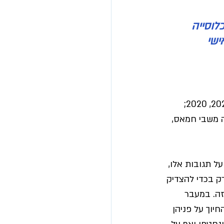
לוסייה 
ישי 
נראה כי תופעת הגילנות במדינת ישראל עדיין נוכחת ומורגשת גם בעת הזו (בר-טור, 2022, 2020; 
יוכבד בת ה-85, חטופה ששוחררה משבי חמאס, 
 על תגובות אלו, 
רק בכדי להצדיק 
ה. במעבר 
יוך על פניהן 