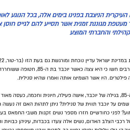
עיקרית הניצבת בפנינו בימים אלה, בכל הנוגע לאוכ
 מעטפת מגוננת זמנית אשר תסייע להם לגייס חוסן א
קהילתי והחברתי המוצע
דורון, 2013). כך למשל, רבים חשו כי היא צצה כאשר 
פילטרים. היו אשר השמיצו אותה ואמרו שהיא סנילית. 
 בת ה-85, בגילה של יוכבד, אישה פעילה, חיונית וחכמה, כעסה מאוד
ע שמים על יוכבד תווית של סנילית? ניתן לתהות האם זה נעשה 
ע? לפני כחודשיים חזרו מספר נשים זקנות משבי החמאס בעז
רכבי הצלב האדום, נשים אלה צעדו בכבדות, עיניהן כבויות והח