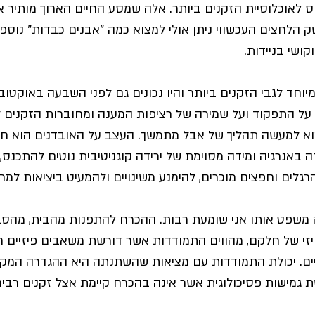
חס לאוכלוסיית הזקנים ביותר. אלה שמסע החיים הארוך מותיר 
שק הלחצים העכשווי ניתן אולי למצוא כמה "אבנים כבדות" נוספו
קושי בניידות.
יוחד לגבי הזקנים ביותר והיו נכונים גם לפני השבעה באוקטובר
 על התפקוד ועל שמירה של רציפות המענה ומחוברות הזקנים ל
א למעשה תהליך של אבל מתמשך. העצב על האובדנים הוא חלק
דה באנרגיה ומידה מסוימת של ירידה קוגניטיבית נוטים להתכנס
רגלים וחפצים מוכרים, להימנע משינויים ולהמעיט ביציאות למר
 משפט אותו אני שומעת רבות. ההכרח להתפנות מהבית, מהסב
יזי של חלקם, מהווים התמודדות אשר דורשת משאבים פיזיים ר
ים. יכולת התמודדות עם מציאות שהשתנתה היא ההגדרה המקו
ת גמישות פסיכולוגית אשר אינה בהכרח קיימת אצל זקנים רבים