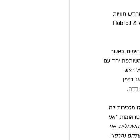
חדש חוויות 
 מכונה "קרוואן של אובדנים טראומטיים" (Hobfoll & Wells, 
שת הימים, כאשר 
משותפת יחד עם 
ל ראש 
 בזמן 
דדה. 
 זו מזכירות לה 
ראומות. 
"אני 
שכולים. אני 
להם נהרסו". 