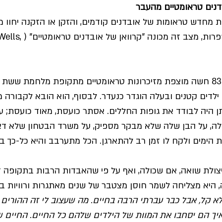
דנים טראומטיים מהעבר
ת מחדש טראומות של אובדנים קודמים, והזקן או הזקנה יחוו מ
טראומטיות מהעבר. בספרות, מצב זה
כך למשל, אסתר בת ה-83 חשה מוצפת מזיכרונות טראומטיים מתקופת מלחמת ש
ילדים קטנים ובעלה הוגדר כנעדר. לבסוף, הוא הובא לקבורה 
תן היה לבודד את גופות החללים. אסתר כועסת, מאוד כועסת; ע
ה, על הבן שלה שלא מבקר מספיק, על משרד הבטחון שלא דאג
ימים ולקח לו זמן רב להתארגן. הכל מתערבב והיא כל-כך בו
 בת 83, היא ניצולת שואה, אם שכולה, ואף על פי שהאבדות הרבות בתקופה
 היא מצליחה לשמר חוסן מצטבר של שנים מאתגרות ורוויות בט
לא קל, אבל כבר עברתי הרבה בחיים. מה שעצוב לי זה ההורים ה
יך הם יסחבו את המוות של הילדים שלהם כל החיים. החיים ש