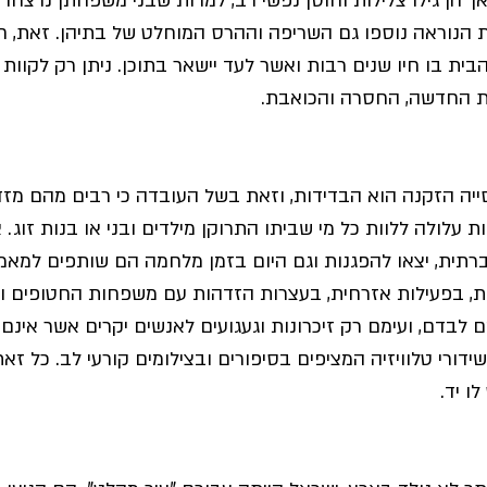
ך הן גילו צלילות וחוסן נפשי רב, למרות שבני משפחתן נרצחו 
ת הנוראה נוספו גם השריפה וההרס המוחלט של בתיהן. זאת, חר
בית בו חיו שנים רבות ואשר לעד יישאר בתוכן. ניתן רק לקוות 
ת החדשה, החסרה והכואבת.
ייה הזקנה הוא הבדידות, וזאת בשל העובדה כי רבים מהם מז
 עלולה ללוות כל מי שביתו התרוקן מילדים ובני או בנות זוג. 
ית, יצאו להפגנות וגם היום בזמן מלחמה הם שותפים למאמץ
, בפעילות אזרחית, בעצרות הזדהות עם משפחות החטופים ועו
 לבדם, ועימם רק זיכרונות וגעגועים לאנשים יקרים אשר אינם
ידורי טלוויזיה המציפים בסיפורים ובצילומים קורעי לב. כל זאת,
ו יד.