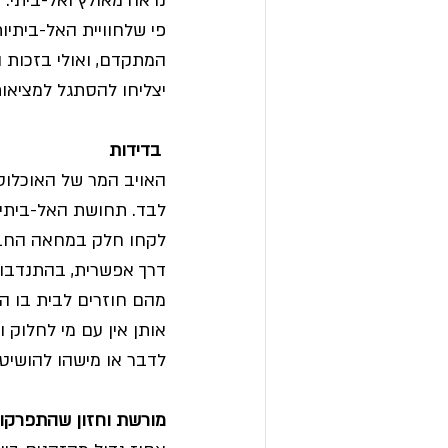
נראה מאולץ ואל-ביתי. א
פי שלחוויית האל-ביתיו
המתקדם, ואולי בזכות ה
יצליחו להסתגל למציאו
בדידות
האויב המר של האוכלוס
לבד. תחושת האל-ביתיות
לקחו חלק במחאה החברת
דרך אפשרית, בהתנדבות
מהם חוזרים לבית בו הם
אותן אין עם מי לחלוק וש
לדבר או מישהו להושיט ל
מורשת וחזון שהתפרקו