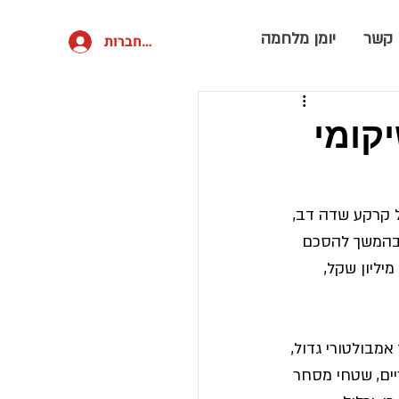
 קשר
יומן מלחמה
להתחברות
קומי
יקומי רעות תל אביב יוקם בשטח של כ-16 דונם על קרקע שדה דב, 
התכנית, בהמשך להסכם 
שנחתם בין העיריה וקרן תל אביב לבית החולים רעות. עלות הפרויקט מוערכת בכ-850 מיליון שקל, 
מבולטורי גדול, 
יים, שטחי מסחר 