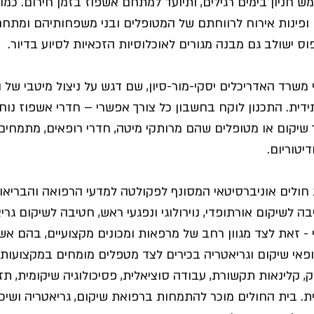
חניון בימים רגילים, ותיועד למתחם אשפוז בזמן חירום. כמו כן
ופינות אירוח לרווחתם של המטופלים ובני משפחותיהם ומתח
וס ישולב גם מבנה מגורים לאוכלוסיות הזכאיות לסיוע בדיור.
 משרד האדריכלים יסקי-מור-סיון, שם דגש על ניצול מיטבי של
ית. התכנון לוקח בחשבון כל צורך אפשרי – חדרי אשפוז נוחי
שיקום או מטופלים שהם מרותקי מיטה, חדרי רופאים, מתמחים 
יטוריום.
 חולים אוניברסיטאי המסונף לפקולטה למדעי הרפואה והבריאו
ה לשיקום אורתופדי, נוירולוגי ונפגעי ראש, חטיבה לשיקום גרי
- זאת לצד מגוון רחב של מרפאות ומכונים מקצועיים, בהם אשפו
רופאי שיקום וגריאטריה בכירים לצד מטפלים מומחים במקצועות
וק, קלינאות תקשורת, עבודה סוציאלית, פסיכולוגיה שיקומית, תז
. בית החולים מוכר להתמחות ברפואת שיקום, גריאטריה ושיכו