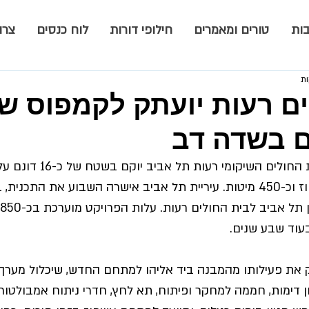
ות
טורים ומאמרים
חילופי דורות
לוח כנסים
צרו
ם רעות יועתק לקמפוס שי
ם בשדה דב
הקמפוס החדש של בית החולים הש
ויכלול 12 מחלקות אשפוז וכ-450 מיטות. עיריית תל אביב אישרה השבוע את 
בעוד שבע שנים.
 את פעילותו מהמבנה ביד אליהו למתחם החדש, שיכלול מערך א
ן דימות, חממה למחקר ופיתוח, תא לחץ, חדרי ניתוח אמבולטור