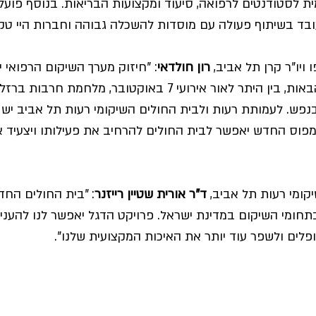
 לסטודנטים לרפואה, סיעוד ומקצועות הבריאות. בנוסף פועל 
ובד בשיתוף פעולה עם מוסדות להשכלה גבוהה וחברות היי טק.
ויו"ר קרן תל אביב, 
רון חולדאי
: "חיזוק מערך השיקום הרפואי י
מרכזי לישראל בשנים הבאות, בין היתר לאור אירועי 7 באוקטובר, מלחמת ח
נפש. לעמותת רעות ולבית החולים השיקומי רעות תל אביב יש 
פוס החדש יאפשר לבית החולים להרחיב את פעילותו ויצעיד א
ומי רעות תל אביב, 
ד"ר אורית שטיין רייזנר
: "בית החולים החד
חומי השיקום במדינת ישראל. פרויקט הדגל יאפשר לנו להעניק
לים ולשפר עוד יותר את האיכות המקצועית שלנו".