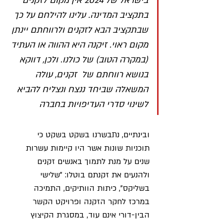
בישראל של 2024 אין מקום לזקנים 
בתקציב המדינה. עלינו להילחם על כך 
שבתקציב הבא לזקנים ולרווחתם יינתן 
מקום ראוי. זיקנה היא ההווה או העתיד 
(במקרה הטוב) של כולנו. ולכן, דווקא 
בנושא רווחתם של  זקנים, עולה 
המשאלה שביחד ננצח ונצליח להביא 
לשינוי סדרי העדיפויות בחברה
ובינתיים, נתבשרנו בשקט בשקט כי 
תוכניות שונות אשר היו קיימות עשרות 
שנים על מנת לתמוך באנשים זקנים 
ולהנעים את זקנתם בוטלו: "שלישי 
בשליקס", כיתות הוותיקים, התמיכה 
במרכז לחקר הזקנה ופרויקט הקשר 
הבין-דורי אינם עוד, במסגרת הקיצוץ 