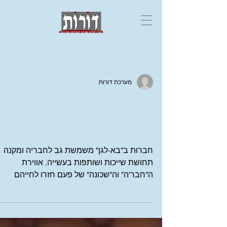
מערכת דורות
מבט אישי: "בא לגן" - למה
ומדוע
חברוּת ב"בא-לגן" משמשת גב לחבריה ומקנה
תחושת שייכות ושותפות בעשייה. אווירת
ה"חבר'ה" וה"שכונה" של פעם חזרו לחייהם
ו"שריקת וואטס-אפ" אחת...