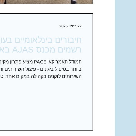
22 במאי 2025
חיבורים בינלאומיים בעו
רשמים מכנס AJAS באטלנטה
המודל האמריקאי PACE מצי
ביותר בטיפול בזקנים - פיצול השירותים ו
השירותים לזקנים בקהילה במקום אחד: טיפו
פעילות חברתית, תמיכה נפשית וריכוז ההת
במימון ממשלתי וללא תשלום