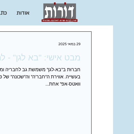
אודות
כתב
29 במאי 2025
מבט אישי: "בא לגן" - ל
חברוּת ב"בא-לגן" משמשת גב לחבריה ומ
בעשייה. אווירת ה"חבר'ה" וה"שכונה" של פ
וואטס-אפ" אחת...