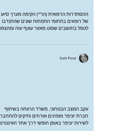
שהתגייסו לטפל במפונים
ההסתדרות הרפואית (הר"י) הקימה מערך סיוע
של רופאים בתחומי התמחות שונים שהתנדבו
לטפל בתושבים שפונו מאזור עוטף עזה ומהצפון
אלה הם הרופאים...
Galit Porat
מפגשי שיח אונליין לקשישי
מטעם משרד הרווחה
בשיתוף יוניפר
עקב המצב הבטחוני, משרד הרווחה בשיתוף
חברת יוניפר מזמינים אזרחים ותיקים להתחבר
לשירות יוניפר באופן חופשי דרך אתר האינטרנ
של יוניפר....