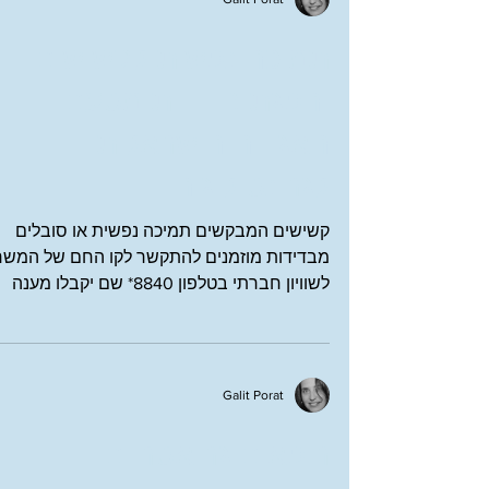
תמיכה נפשית לקשישים
והפגת בדידות מטעם
האגודה הישראלית
לגרונטולוגיה
קשישים המבקשים תמיכה נפשית או סובלים
מבדידות מוזמנים להתקשר לקו החם של המשר
לשוויון חברתי בטלפון 8840* שם יקבלו מענה
מאנשי מקצוע מתנדבים...
Galit Porat
רופאים גריאטריים