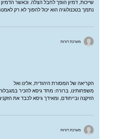
ביניים טכנולוגיים
כשאדם מבוגר מאבד כוח, תפקיד, חופש או
שייכות, דמיון הופך לחבל הצלה. וכאשר הדמיון
נתמך בטכנולוגיה הוא יכול להפוך לא רק לאמנות
אלא לפעולה טיפולית עמוקה
מערכת דורות
מדור חדש: על הזיקנה
ביהדות
הקריאה של המסורת היהודית, אלינו ואל
משפחותינו, ברורה: מחד גיסא להכיר במגבלות
הזיקנה ובייחודם, ומאידך גיסא לכבד את הזקנים
להיעזר בחוכמתם, להקשיב לניסיונם ולקרב או
אל מרכז הבמה הרב יובל שרלו , ראש תחום