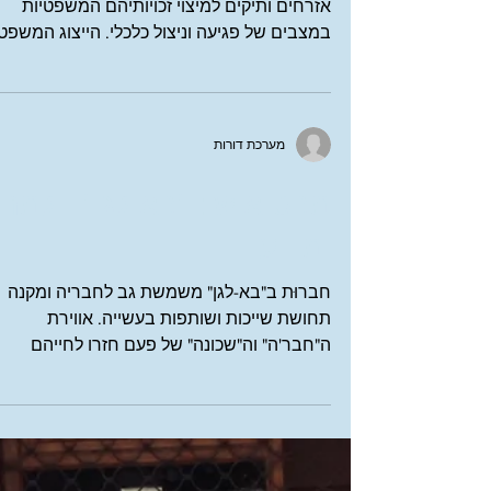
עושק וניצול כלכלי
התיקון בחוק יסיר מכשול מרכזי בדרכם של
אזרחים ותיקים למיצוי זכויותיהם המשפטיות
במצבים של פגיעה וניצול כלכלי. הייצוג המשפטי
הוא ללא עלות לזכאים לסיוע משפטי, כששכר
עורכי הדין משולם מקופת המדינה | מדור הדיבר
החמישי - בעריכת המערך לזיקנה בסיוע המשפט
במשרד המשפטים
מערכת דורות
מבט אישי: "בא לגן" - למה
ומדוע
חברוּת ב"בא-לגן" משמשת גב לחבריה ומקנה
תחושת שייכות ושותפות בעשייה. אווירת
ה"חבר'ה" וה"שכונה" של פעם חזרו לחייהם
ו"שריקת וואטס-אפ" אחת...